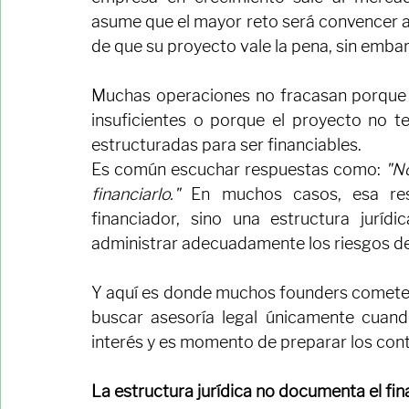
behind-structured-finance
Cuando una fintech, una empresa de tecnol
empresa en crecimiento sale al mercad
asume que el mayor reto será convencer a 
de que su proyecto vale la pena, sin embarg
Muchas operaciones no fracasan porque e
insuficientes o porque el proyecto no t
estructuradas para ser financiables.
Es común escuchar respuestas como: 
"N
financiarlo."
 En muchos casos, esa resp
financiador, sino una estructura juríd
administrar adecuadamente los riesgos de
Y aquí es donde muchos founders cometen
buscar asesoría legal únicamente cuando