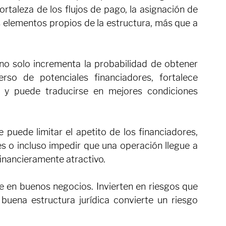
po de activo y modelo de negocio, los bancos, 
ucionales y otros financiadores normalmente 
relativamente similares. Las diferencias 
 responden a la percepción de riesgo de la 
fortaleza de los flujos de pago, la asignación de 
s elementos propios de la estructura, más que a 
 no solo incrementa la probabilidad de obtener 
rso de potenciales financiadores, fortalece 
 y puede traducirse en mejores condiciones 
e puede limitar el apetito de los financiadores, 
s o incluso impedir que una operación llegue a 
inancieramente atractivo.