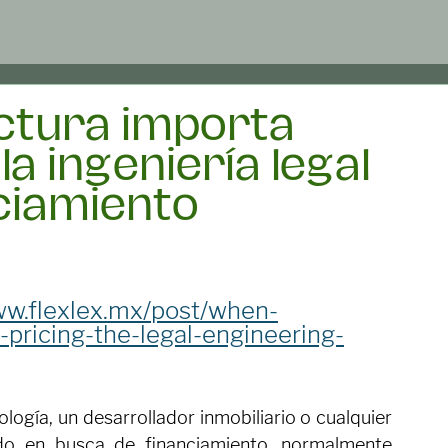
ctura importa
la ingeniería legal
nciamiento
ww.flexlex.mx/post/when-
pricing-the-legal-engineering-