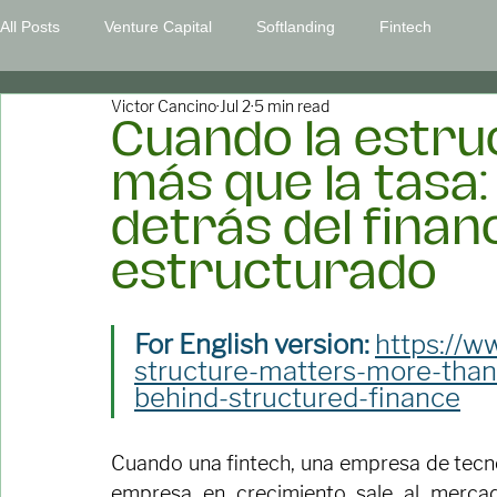
Home
About Us
Solutions
Founder Structure
Contact
All Posts
Venture Capital
Softlanding
Fintech
Victor Cancino
Jul 2
5 min read
Cuando la estru
más que la tasa: 
detrás del fina
estructurado
For English version: 
https://w
structure-matters-more-than-