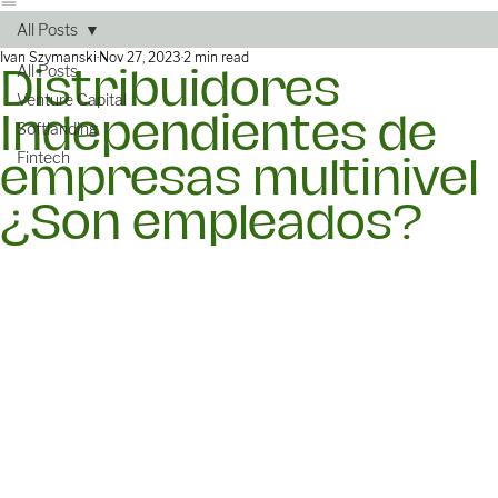
Home
About Us
Solutions
Founder Structure
Contact
All Posts
Ivan Szymanski
Nov 27, 2023
2 min read
All Posts
Distribuidores
Venture Capital
Independientes de
Softlanding
Fintech
empresas multinivel
¿Son empleados?