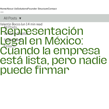
Home
About Us
Solutions
Founder Structure
Contact
All Posts
Valentin Bocco
Jun 1
4 min read
All Posts
Representación
Venture Capital
Legal en México:
Softlanding
Fintech
Cuando la empresa
está lista, pero nadie
puede firmar